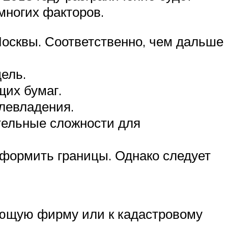
многих факторов.
Москвы. Соответственно, чем дальше
ель.
их бумаг.
левладения.
тельные сложности для
оформить границы. Однако следует
вующую фирму или к кадастровому