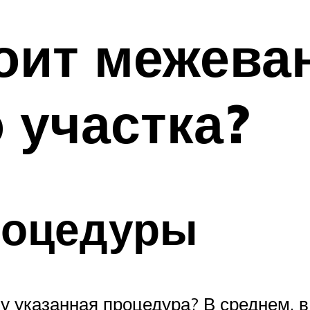
оит межева
 участка?
роцедуры
 указанная процедура? В среднем, в