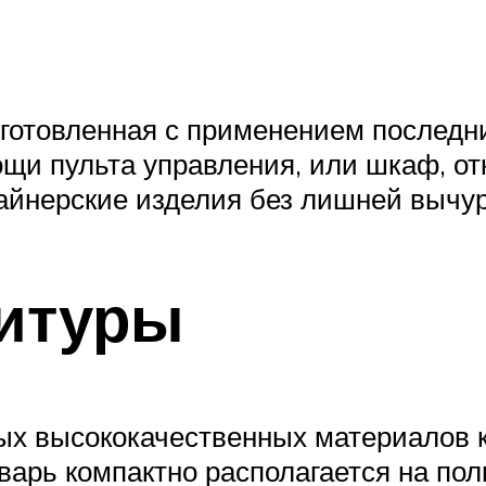
зготовленная с применением последни
щи пульта управления, или шкаф, о
айнерские изделия без лишней вычур
нитуры
ых высококачественных материалов 
варь компактно располагается на полк