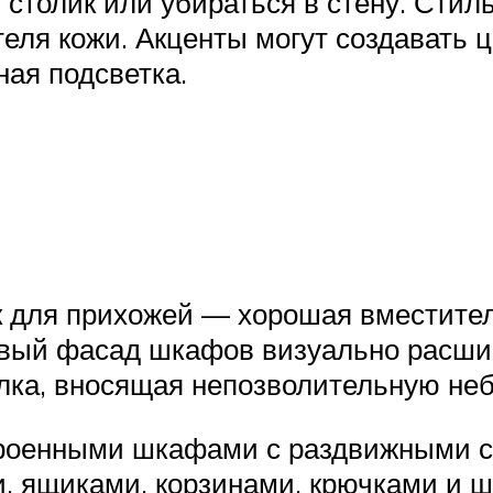
столик или убираться в стену. Стиль
теля кожи. Акценты могут создавать
ная подсветка.
 для прихожей — хорошая вместител
вый фасад шкафов визуально расшир
лка, вносящая непозволительную не
роенными шкафами с раздвижными с
, ящиками, корзинами, крючками и ш