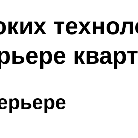
ких техноло
ерьере квар
ерьере