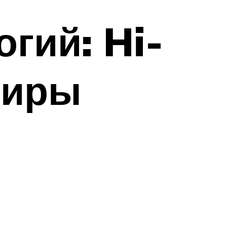
гий: Hi-
тиры