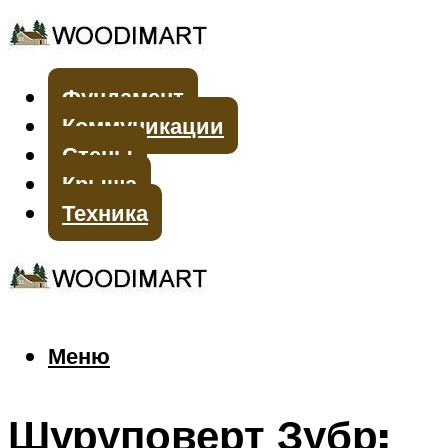
Фундамент
Коммуникации
Стены
Крыша
Техника
Меню
Меню
Шуруповерт Зубр: