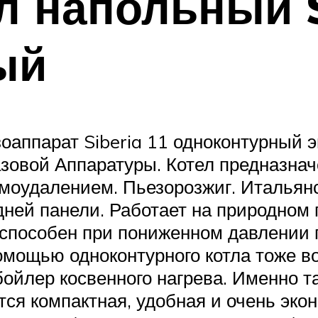
л напольный S
ый
оаппарат Siberia 11 одноконтурный 
азовой Аппаратуры. Котел предназнач
моудалением. Пьезорозжиг. Итальян
едней панели. Работает на природном 
оспособен при пониженном давлении г
омощью одноконтурного котла тоже во
бойлер косвенного нагрева. Именно т
ся компактная, удобная и очень экон