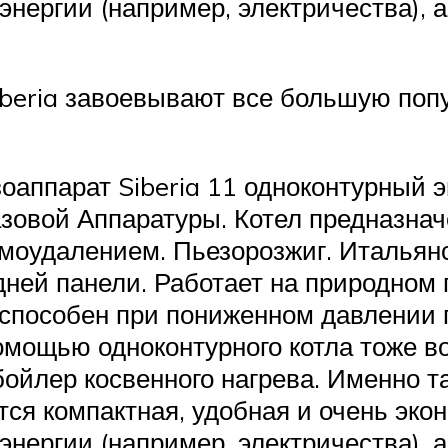
энергии (например, электричества), 
iberia завоевывают все большую поп
оаппарат Siberia 11 одноконтурный 
азовой Аппаратуры. Котел предназнач
моудалением. Пьезорозжиг. Итальян
едней панели. Работает на природном 
оспособен при пониженном давлении г
омощью одноконтурного котла тоже во
бойлер косвенного нагрева. Именно т
ся компактная, удобная и очень экон
энергии (например, электричества), 