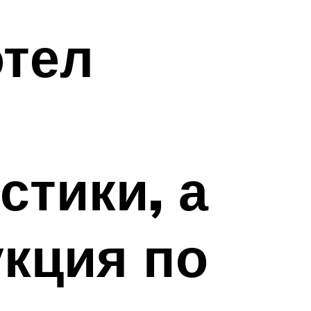
отел
стики, а
укция по