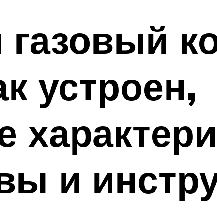
 газовый к
ак устроен,
е характери
вы и инстр