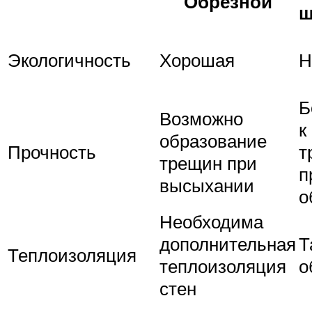
Обрезной
ш
Экологичность
Хорошая
Н
Б
Возможно
к
образование
Прочность
т
трещин при
п
высыхании
о
Необходима
дополнительная
Т
Теплоизоляция
теплоизоляция
о
стен