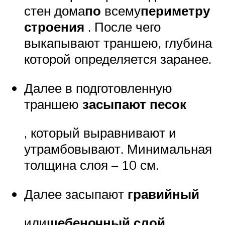
стен дома
по
всему
периметру
строения
. После чего
выкапывают траншею, глубина
которой определяется заранее.
Далее в подготовленную
траншею
засыпают песок
, который выравнивают и
утрамбовывают. Минимальная
толщина слоя – 10 см.
Далее засыпают
гравийный
или
щебеночный слой
,