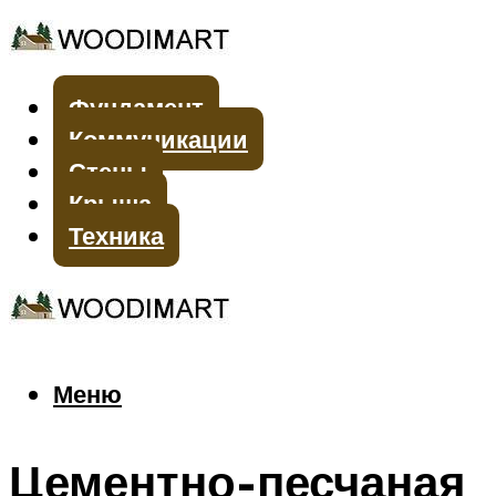
Фундамент
Коммуникации
Стены
Крыша
Техника
Меню
Меню
Цементно-песчаная