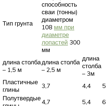
способность
сваи (тонны)
диаметром
Тип грунта
108
мм при
диаметре
лопастей
300
мм
длина
длина столба
длина столба
столба
– 1,5 м
– 2,5 м
– 3м
Пластичные
3,7
4,4
5
глины
Полутвердые
4,7
5,4
6
глины