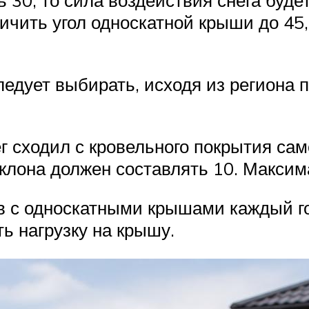
 30, то сила воздействия снега буде
чить угол односкатной крыши до 45, 
едует выбирать, исходя из региона п
ег сходил с кровельного покрытия сам
аклона должен составлять 10. Максим
ов с односкатными крышами каждый 
ть нагрузку на крышу.