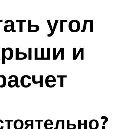
ать угол
крыши и
расчет
стоятельно?