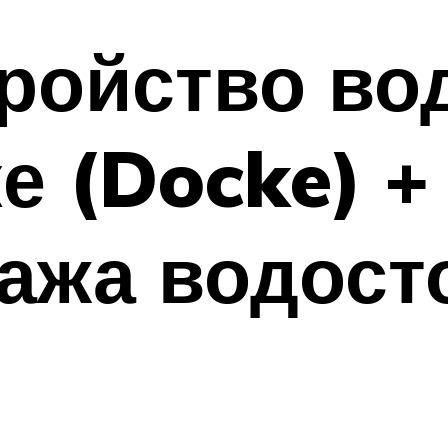
ройство во
 (Docke) +
ажа водост