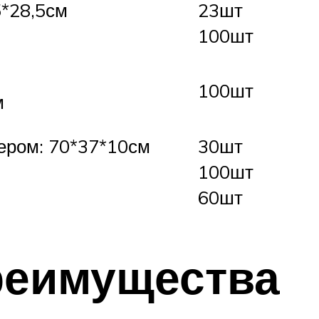
5*28,5см
23шт
100шт
100шт
м
ером: 70*37*10см
30шт
100шт
60шт
реимущества