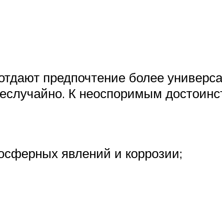
 отдают предпочтение более универ
о неслучайно. К неоспоримым достоин
осферных явлений и коррозии;