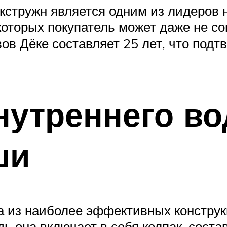
стружн является одним из лидеров н
 которых покупатель может даже не с
ов Дёке составляет 25 лет, что под
нутреннего во
ши
а из наиболее эффективных констру
дь она включает в себя колпак, сост