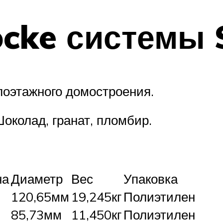
ocke системы
лоэтажного домостроения.
околад, гранат, пломбир.
на
Диаметр
Вес
Упаковка
120,65мм
19,245кг
Полиэтилен
85,73мм
11,450кг
Полиэтилен