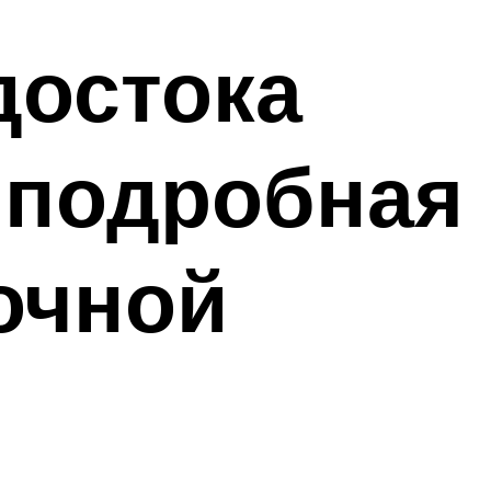
достока
 подробная
очной