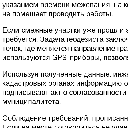
указанием времени межевания, на к
не помешает проводить работы.
Если смежные участки уже прошли э
требуется. Задача геодезиста закл
точек, где меняется направление гр
используются GPS-приборы, позвол
Используя полученные данные, инже
кадастровых органах информацию о 
подписывают акт о согласованности
муниципалитета.
Соблюдение требований, прописанны
Если на месте договориться не удае