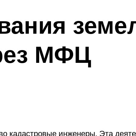
вания земе
рез МФЦ
о кадастровые инженеры. Эта деятел