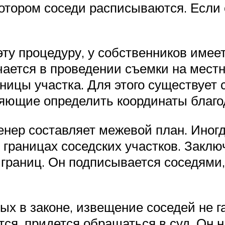
отором соседи расписываются. Если о
ту процедуру, у собственников имеет
ючается в проведении съемки на мест
аницы участка. Для этого существует
яющие определить координаты благод
нер составляет межевой план. Иног
границах соседских участков. Заклю
 границ. Он подписывается соседями,
х в законе, извещение соседей не га
тся, придется обращаться в суд. Он 