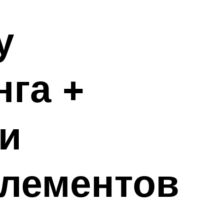
у
нга +
и
элементов