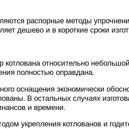
яются распорные методы упрочнени
ляет дешево и в короткие сроки изго
р котлована относительно небольшой 
ения полностью оправдана.
ого оснащения экономически обосно
лованы. В остальных случаях изгото
инансов и времени.
одом укрепления котлованов и годит