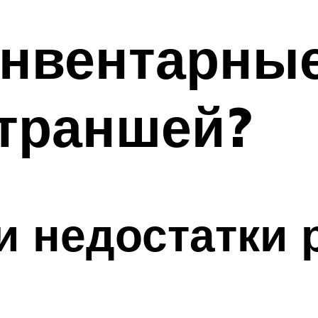
инвентарны
 траншей?
и недостатки