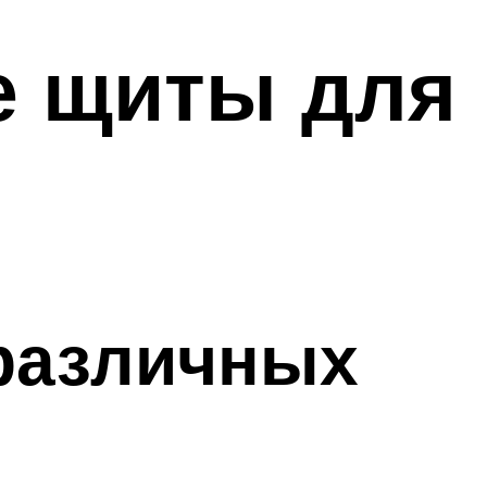
е щиты для
 различных