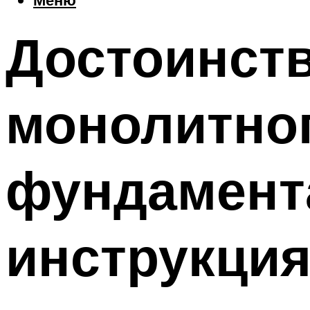
Достоинств
монолитног
фундамент
инструкция