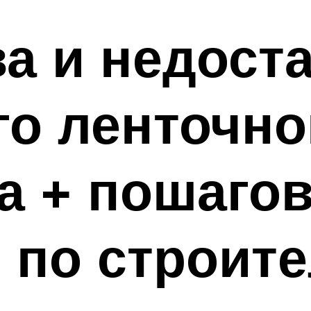
а и недост
о ленточно
а + пошаго
 по строите