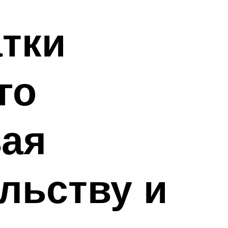
атки
го
вая
льству и